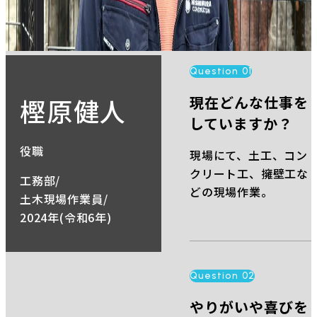
Question 01
樫原健人
現在どんな仕事を
していますか？
役職
現場にて、土工、コン
クリート工、擁壁工な
工務部/
どの現場作業。
土木現場作業員/
2024年(令和6年)
Question 02
やりがいや喜びを