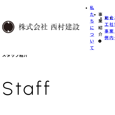
私
た
事
施
会
ち
業
工
社
に
紹
事
案
つ
介
例
内
い
て
スタッフ紹介
Staff