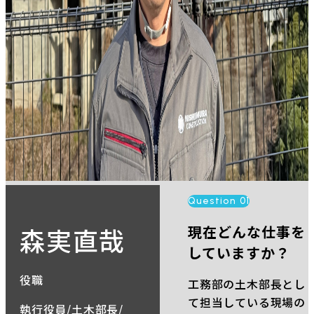
Question 01
森実直哉
現在どんな仕事を
していますか？
役職
工務部の土木部長とし
て担当している現場の
執行役員/
土木部長/