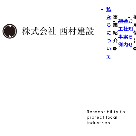
私
た
事
施
会
お
ち
業
工
社
知
に
紹
事
案
ら
つ
介
例
内
せ
い
て
Responsibility to
protect local
industries.