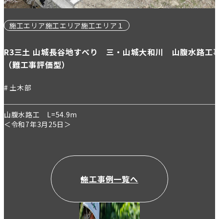
施工エリア施工エリア１
山城長谷地すべり 三・山城大和川 山腹水路工事（担い手確
価型）
=54.9m
月25日＞
施工事例一覧へ