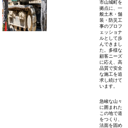
市山城町を
拠点に、一
般土木・舗
装・防災工
事のプロフ
ェッショナ
ルとして歩
んできまし
た。多様な
顧客ニーズ
に応え、高
品質で安全
な施工を追
求し続けて
います。
急峻な山々
に囲まれた
この地で道
をつくり、
法面を固め