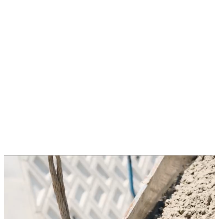
地域と
共に歩
む